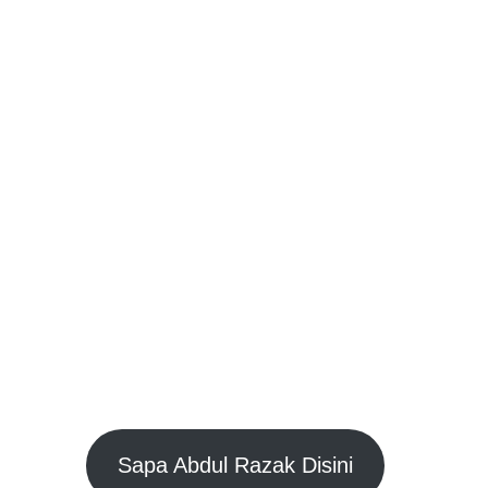
Jasa Pembuatan Kaki Palsu
Sangat Profesional yang sudah
berpengalaman lebih dari 20
tahun, siap memberikan
perawatan terbaik, lembut dan
memberi harga yang sangat
terjangkau, tentu dengan
pengalaman yang tidak perlu di
ragukan lagi.
Abdul Razak
TEKNISI ORTHOTIC
PROSTHETIC
Sapa Abdul Razak Disini