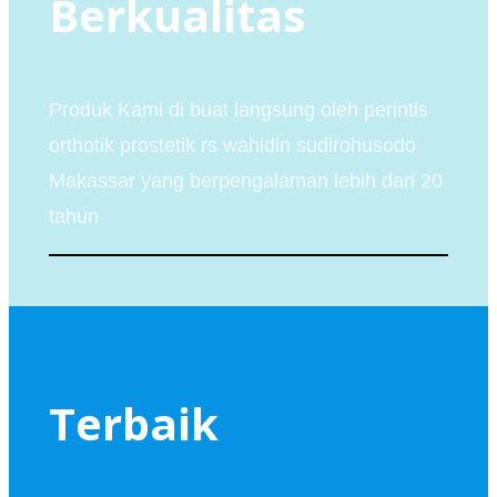
Berkualitas
Produk Kami di buat langsung oleh perintis
orthotik prostetik rs wahidin sudirohusodo
Makassar yang berpengalaman lebih dari 20
tahun
Terbaik