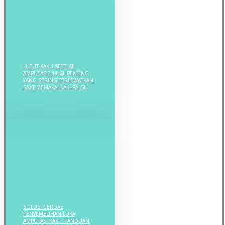
LUTUT KAKU SETELAH
AMPUTASI? 4 HAL PENTING
YANG SERING TERLEWATKAN
SAAT MEMAKAI KAKI PALSU
SOLUSI CERDAS
PENYEMBUHAN LUKA
AMPUTASI KAKI : PANDUAN