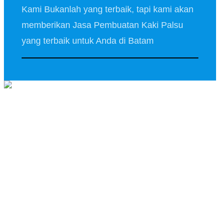
Kami Bukanlah yang terbaik, tapi kami akan
memberikan Jasa Pembuatan Kaki Palsu
yang terbaik untuk Anda di Batam
Salam Kenal..
Lahir di Kota Pare – Pare,
Sulawesi Selatan, pada 2
Agustus 1972. Telah Lebih dari