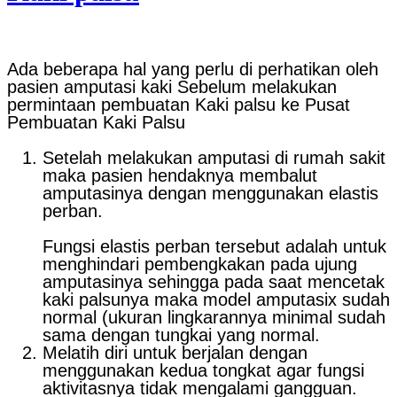
Ada beberapa hal yang perlu di perhatikan oleh
pasien amputasi kaki Sebelum melakukan
permintaan pembuatan Kaki palsu ke Pusat
Pembuatan Kaki Palsu
Setelah melakukan amputasi di rumah sakit
maka pasien hendaknya membalut
amputasinya dengan menggunakan elastis
perban.
Fungsi elastis perban tersebut adalah untuk
menghindari pembengkakan pada ujung
amputasinya sehingga pada saat mencetak
kaki palsunya maka model amputasix sudah
normal (ukuran lingkarannya minimal sudah
sama dengan tungkai yang normal.
Melatih diri untuk berjalan dengan
menggunakan kedua tongkat agar fungsi
aktivitasnya tidak mengalami gangguan.