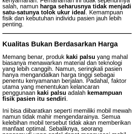
kenyamanan. Pemahaman ini tidak sepenuhnya
salah, namun
harga seharusnya tidak menjadi
satu-satunya tolok ukur ideal
. Kemampuan
fisik dan kebutuhan individu pasien jauh lebih
penting.
Kualitas Bukan Berdasarkan Harga
Memang benar, produk
kaki palsu
yang mahal
biasanya menawarkan material dan teknologi
yang lebih canggih. Namun, seringkali pasien
hanya mengandalkan harga tinggi sebagai
penentu kenyamanan berjalan. Padahal, faktor
utama yang menentukan kelancaran
penggunaan
kaki palsu
adalah
kemampuan
fisik pasien itu sendiri
.
Ini bisa diibaratkan seperti memiliki mobil mewah
namun tidak mahir mengendarainya. Semua
kelebihan mobil tersebut tidak akan memberikan
manfaat optimal. Sebaliknya, seorang