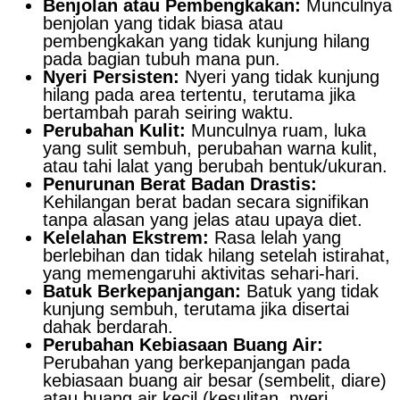
Benjolan atau Pembengkakan:
Munculnya
benjolan yang tidak biasa atau
pembengkakan yang tidak kunjung hilang
pada bagian tubuh mana pun.
Nyeri Persisten:
Nyeri yang tidak kunjung
hilang pada area tertentu, terutama jika
bertambah parah seiring waktu.
Perubahan Kulit:
Munculnya ruam, luka
yang sulit sembuh, perubahan warna kulit,
atau tahi lalat yang berubah bentuk/ukuran.
Penurunan Berat Badan Drastis:
Kehilangan berat badan secara signifikan
tanpa alasan yang jelas atau upaya diet.
Kelelahan Ekstrem:
Rasa lelah yang
berlebihan dan tidak hilang setelah istirahat,
yang memengaruhi aktivitas sehari-hari.
Batuk Berkepanjangan:
Batuk yang tidak
kunjung sembuh, terutama jika disertai
dahak berdarah.
Perubahan Kebiasaan Buang Air:
Perubahan yang berkepanjangan pada
kebiasaan buang air besar (sembelit, diare)
atau buang air kecil (kesulitan, nyeri,