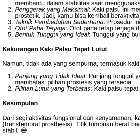
membantu dalam stabilitas saat menggunakan
Penggerak yang Maksimal
: Kaki palsu ini 
prostetik. Jadi, kamu bisa kembali beraktivitas
Teknik Pembedahan Sederhana
: Prosedur i
Otot Paha Terjaga
: Otot paha tetap terjaga 
Bentuk Tunggul yang Ideal
: Tunggul yang b
Kekurangan Kaki Palsu Tepat Lutut
Namun, tidak ada yang sempurna, termasuk kaki p
Panjang yang Tidak Ideal
: Panjang tunggul ya
membatasi pilihan prostesis yang tersedia.
Pilihan Lutut yang Terbatas
: Kaki palsu tepat
Kesimpulan
Dari segi aktivitas fungsional dan kenyamanan, ka
(transfemoral prosthesis). Titik tumpuan berat ba
stabil. 😄