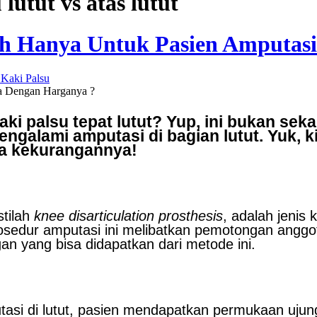
lutut vs atas lutut
ah Hanya Untuk Pasien Amputasi 
na Dengan Harganya ?
ki palsu tepat lutut? Yup, ini bukan seka
galami amputasi di bagian lutut. Yuk, ki
rta kekurangannya!
stilah
knee disarticulation prosthesis
, adalah jenis
osedur amputasi ini melibatkan pemotongan anggota
 yang bisa didapatkan dari metode ini.
asi di lutut, pasien mendapatkan permukaan ujung y