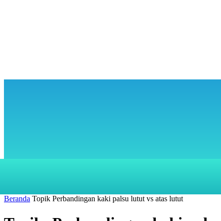
KUNJUNGI KAMI
PENCARIAN
BERANDA
LAYANAN
Beranda
Topik
Perbandingan kaki palsu lutut vs atas lutut