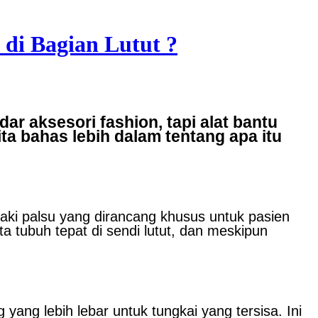
di Bagian Lutut ?
dar aksesori fashion, tapi alat bantu
ta bahas lebih dalam tentang apa itu
 kaki palsu yang dirancang khusus untuk pasien
 tubuh tepat di sendi lutut, dan meskipun
ang lebih lebar untuk tungkai yang tersisa. Ini