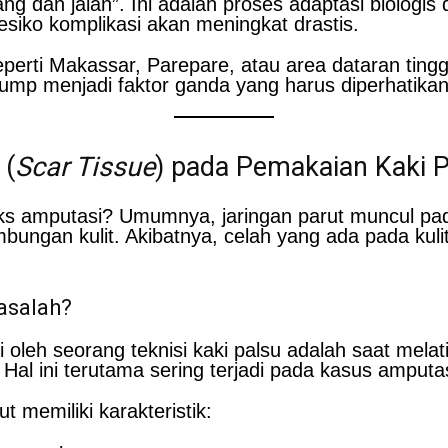
ng dan jalan”. Ini adalah proses adaptasi biologis 
esiko komplikasi akan meningkat drastis.
perti Makassar, Parepare, atau area dataran tinggi
ump menjadi faktor ganda yang harus diperhatikan
 (
Scar Tissue
) pada Pemakaian Kaki 
eks amputasi? Umumnya, jaringan parut muncul pad
an kulit. Akibatnya, celah yang ada pada kulit te
asalah?
 oleh seorang teknisi kaki palsu adalah saat mel
 Hal ini terutama sering terjadi pada kasus amputas
t memiliki karakteristik: