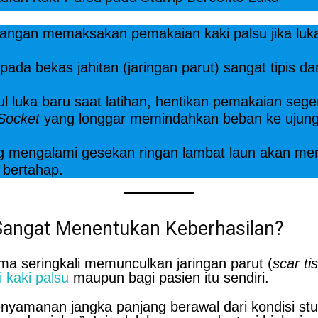
angan memaksakan pemakaian kaki palsu jika luk
 pada bekas jahitan (jaringan parut) sangat tipis 
l luka baru saat latihan, hentikan pemakaian sege
Socket
yang longgar memindahkan beban ke ujun
ng mengalami gesekan ringan lambat laun akan 
 bertahap.
angat Menentukan Keberhasilan?
a seringkali memunculkan jaringan parut (
scar ti
i kaki palsu
maupun bagi pasien itu sendiri.
enyamanan jangka panjang berawal dari kondisi s