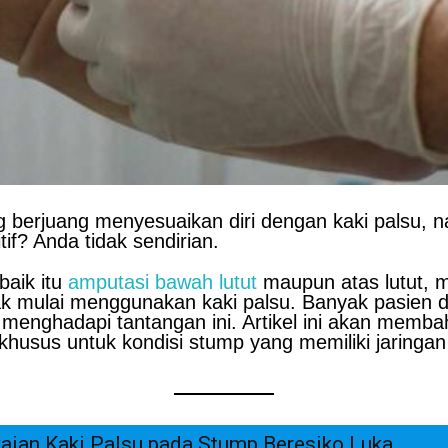
 berjuang menyesuaikan diri dengan kaki palsu, n
tif? Anda tidak sendirian.
baik itu
amputasi bawah lutut
maupun atas lutut, 
 mulai menggunakan kaki palsu. Banyak pasien di 
 menghadapi tantangan ini. Artikel ini akan memb
husus untuk kondisi stump yang memiliki jaringan 
aian Kaki Palsu pada Stump Beresiko Luka