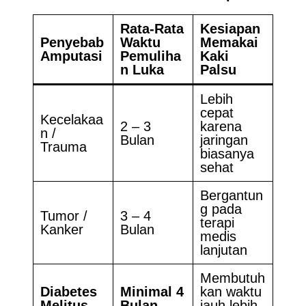
Rata-Rata
Kesiapan
Penyebab
Waktu
Memakai
Amputasi
Pemuliha
Kaki
n Luka
Palsu
Lebih
cepat
Kecelakaa
2 – 3
karena
n /
Bulan
jaringan
Trauma
biasanya
sehat
Bergantun
g pada
Tumor /
3 – 4
terapi
Kanker
Bulan
medis
lanjutan
Membutuh
Diabetes
Minimal 4
kan waktu
Melitus
Bulan
jauh lebih