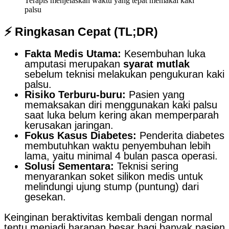
Terapis menjelaskan waktu yang tepat memakai kaki
palsu
⚡ Ringkasan Cepat (TL;DR)
Fakta Medis Utama:
Kesembuhan luka
amputasi merupakan
syarat mutlak
sebelum teknisi melakukan pengukuran kaki
palsu.
Risiko Terburu-buru:
Pasien yang
memaksakan diri menggunakan kaki palsu
saat luka belum kering akan memperparah
kerusakan jaringan.
Fokus Kasus Diabetes:
Penderita diabetes
membutuhkan waktu penyembuhan lebih
lama, yaitu minimal 4 bulan pasca operasi.
Solusi Sementara:
Teknisi sering
menyarankan soket silikon medis untuk
melindungi ujung stump (puntung) dari
gesekan.
Keinginan beraktivitas kembali dengan normal
tentu menjadi harapan besar bagi banyak pasien