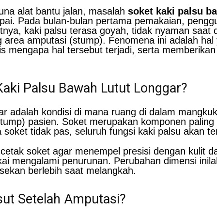
una alat bantu jalan, masalah
soket kaki palsu b
umpai. Pada bulan-bulan pertama pemakaian, peng
tnya, kaki palsu terasa goyah, tidak nyaman saat 
 area amputasi (stump). Fenomena ini adalah hal ya
mengapa hal tersebut terjadi, serta memberikan la
aki Palsu Bawah Lutut Longgar?
gar adalah kondisi di mana ruang di dalam mangkuk
stump) pasien. Soket merupakan komponen paling v
 soket tidak pas, seluruh fungsi kaki palsu akan t
etak soket agar menempel presisi dengan kulit da
gkai mengalami penurunan. Perubahan dimensi inil
sekan berlebih saat melangkah.
sut Setelah Amputasi?