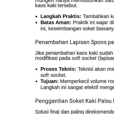
mungkin hanya membutuhkan satu l
kaos kaki tersebut.
Langkah Praktis:
Tambahkan kao
Batas Aman:
Praktik ini wajar 
ini, keseimbangan soket biasanya
Penambahan Lapisan Spons pa
Jika penambahan kaos kaki sudah ti
modifikasi pada
soft socket
(lapisa
Proses Teknis:
Teknisi akan men
soft socket
.
Tujuan:
Memperkecil volume ron
Langkah ini sangat efektif meng
Penggantian Soket Kaki Palsu 
Solusi final dan paling direkomen