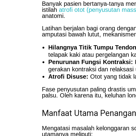
Banyak pasien bertanya-tanya meng
istilah
atrofi otot (penyusutan mass
anatomi.
Latihan berjalan bagi orang deng
amputasi bawah lutut, mekanismeny
Hilangnya Titik Tumpu Tendon
telapak kaki atau pergelangan ka
Penurunan Fungsi Kontraksi:
K
gerakan kontraksi dan relaksasi 
Atrofi Disuse:
Otot yang tidak l
Fase penyusutan paling drastis u
palsu. Oleh karena itu, keluhan lon
Manfaat Utama Penangana
Mengatasi masalah kelonggaran so
utamanya meliputi: