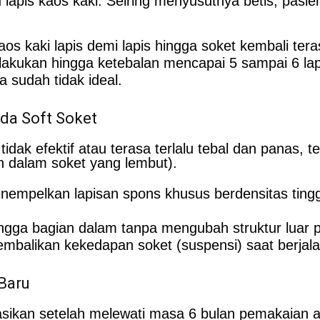
apis kaos kaki. Seiring menyusutnya betis, pasie
s kaki lapis demi lapis hingga soket kembali tera
dilakukan hingga ketebalan mencapai 5 sampai 6 lap
 sudah tidak ideal.
da Soft Soket
dak efektif atau terasa terlalu tebal dan panas, t
n dalam soket yang lembut).
empelkan lapisan spons khusus berdensitas tinggi 
gga bagian dalam tanpa mengubah struktur luar p
embalikan kekedapan soket (suspensi) saat berjala
Baru
dasikan setelah melewati masa 6 bulan pemakaian 