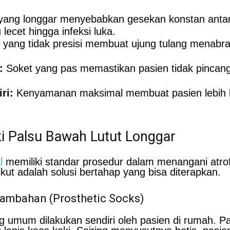
ang longgar menyebabkan gesekan konstan antara 
lecet hingga infeksi luka.
 yang tidak presisi membuat ujung tulang menabr
:
Soket yang pas memastikan pasien tidak pinca
ri:
Kenyamanan maksimal membuat pasien lebih ber
i Palsu Bawah Lutut Longgar
l
memiliki standar prosedur dalam menangani atrof
kut adalah solusi bertahap yang bisa diterapkan.
ambahan (Prosthetic Socks)
ing umum dilakukan sendiri oleh pasien di rumah. 