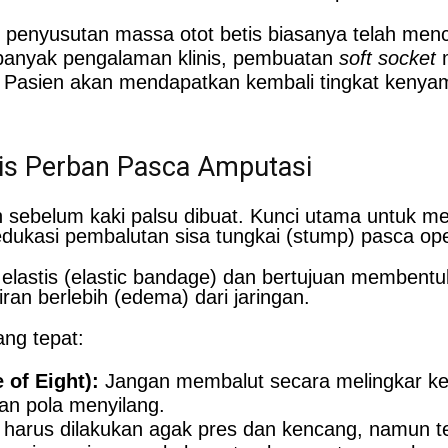
 penyusutan massa otot betis biasanya telah menca
anyak pengalaman klinis, pembuatan
soft socket
 Pasien akan mendapatkan kembali tingkat kenyam
tis Perban Pasca Amputasi
 sebelum kaki palsu dibuat. Kunci utama untuk m
edukasi pembalutan sisa tungkai (stump) pasca ope
elastis (elastic bandage) dan bertujuan membent
ran berlebih (edema) dari jaringan.
ng tepat:
 of Eight):
Jangan membalut secara melingkar keta
an pola menyilang.
 harus dilakukan agak pres dan kencang, namun t