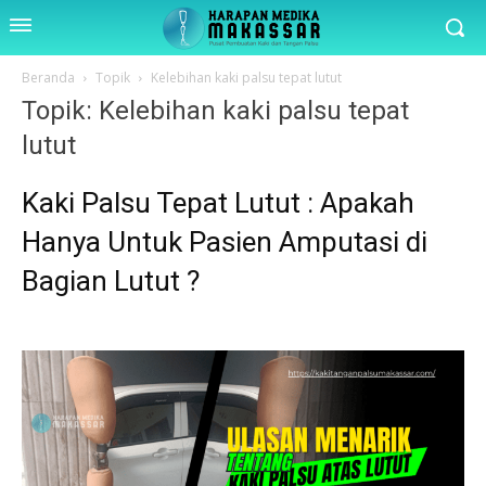
Beranda
Topik
Kelebihan kaki palsu tepat lutut
Topik: Kelebihan kaki palsu tepat
lutut
Kaki Palsu Tepat Lutut : Apakah
Hanya Untuk Pasien Amputasi di
Bagian Lutut ?