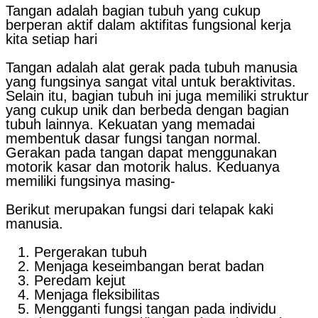
Tangan adalah bagian tubuh yang cukup
berperan aktif dalam aktifitas fungsional kerja
kita setiap hari
Tangan adalah alat gerak pada tubuh manusia
yang fungsinya sangat vital untuk beraktivitas.
Selain itu, bagian tubuh ini juga memiliki struktur
yang cukup unik dan berbeda dengan bagian
tubuh lainnya. Kekuatan yang memadai
membentuk dasar fungsi tangan normal.
Gerakan pada tangan dapat menggunakan
motorik kasar dan motorik halus. Keduanya
memiliki fungsinya masing-
Berikut merupakan fungsi dari telapak kaki
manusia.
Pergerakan tubuh
Menjaga keseimbangan berat badan
Peredam kejut
Menjaga fleksibilitas
Mengganti fungsi tangan pada individu