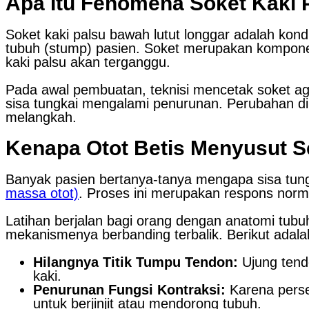
Apa Itu Fenomena Soket Kaki 
Soket kaki palsu bawah lutut longgar adalah kon
tubuh (stump) pasien. Soket merupakan komponen p
kaki palsu akan terganggu.
Pada awal pembuatan, teknisi mencetak soket aga
sisa tungkai mengalami penurunan. Perubahan di
melangkah.
Kenapa Otot Betis Menyusut S
Banyak pasien bertanya-tanya mengapa sisa tungka
massa otot)
. Proses ini merupakan respons norm
Latihan berjalan bagi orang dengan anatomi tub
mekanismenya berbanding terbalik. Berikut adal
Hilangnya Titik Tumpu Tendon:
Ujung tendo
kaki.
Penurunan Fungsi Kontraksi:
Karena persen
untuk berjinjit atau mendorong tubuh.