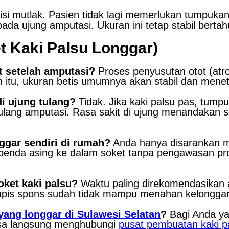
si mutlak. Pasien tidak lagi memerlukan tumpukan
pada ujung amputasi. Ukuran ini tetap stabil berta
t Kaki Palsu Longgar)
t setelah amputasi?
Proses penyusutan otot (atrof
ah itu, ukuran betis umumnya akan stabil dan mene
di ujung tulang?
Tidak. Jika kaki palsu pas, tum
 tulang amputasi. Rasa sakit di ujung menandakan 
ggar sendiri di rumah?
Anda hanya disarankan m
nda asing ke dalam soket tanpa pengawasan profe
oket kaki palsu?
Waktu paling direkomendasikan 
lapis spons sudah tidak mampu menahan kelonggar
yang longgar di Sulawesi Selatan
?
Bagi Anda ya
bisa langsung menghubungi
pusat pembuatan kaki p