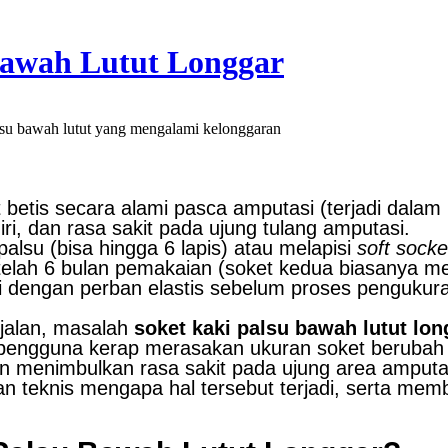
 Bawah Lutut Longgar
alsu bawah lutut yang mengalami kelonggaran
betis secara alami pasca amputasi (terjadi dalam
i, dan rasa sakit pada ujung tulang amputasi.
lsu (bisa hingga 6 lapis) atau melapisi
soft socke
elah 6 bulan pemakaian (soket kedua biasanya m
dengan perban elastis sebelum proses pengukuran
 jalan, masalah
soket kaki palsu bawah lutut lon
pengguna kerap merasakan ukuran soket berubah me
an menimbulkan rasa sakit pada ujung area amputa
n teknis mengapa hal tersebut terjadi, serta membe