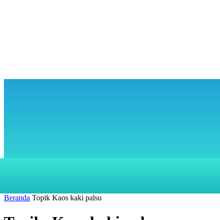
KUNJUNGI KAMI
PENCARIAN
BERANDA
LAYANAN
Beranda
Topik
Kaos kaki palsu