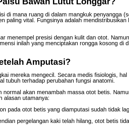
Palsu Bawah Lutut Longgar?
disi di mana ruang di dalam mangkuk penyangga (so
aling vital. Fungsinya adalah mendistribusikan b
r menempel presisi dengan kulit dan otot. Namun,
mensi inilah yang menciptakan rongga kosong di 
etelah Amputasi?
i mereka mengecil. Secara medis fisiologis, hal i
al tubuh terhadap perubahan fungsi anatomi.
uh normal akan menambah massa otot betis. Namun
ah alasan utamanya:
n pada otot betis yang diamputasi sudah tidak la
dian pergelangan kaki telah hilang, otot betis tid