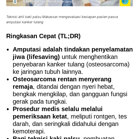
Teknisi ahli kaki palsu Makassar mengevaluasi kesiapan pasien pasca
amputasi kanker tulang
Ringkasan Cepat (TL;DR)
Amputasi adalah tindakan penyelamatan
jiwa (lifesaving)
untuk menghentikan
penyebaran kanker tulang (osteosarcoma)
ke jaringan tubuh lainnya.
Osteosarcoma rentan menyerang
remaja
, ditandai dengan nyeri hebat,
bengkak mengkilap, dan gangguan fungsi
gerak pada tungkai.
Prosedur medis selalu melalui
pemeriksaan ketat
, meliputi rontgen, tes
darah, dan seringkali didahului dengan
kemoterapi.
Bagi teknisi kaki palsu
, pembuatan