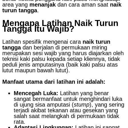
area yang
menanjak
dan cara aman saat
naik
turun tangga
.
Mengapa Latihan Naik Turun
Tangga Itu Wajib?
Latihan spesifik mengenai cara
naik turun
tangga
dan berjalan di permukaan miring
merupakan sesi wajib yang harus diajarkan oleh
teknisi kaki palsu kepada setiap kliennya, tidak
peduli jenis amputasinya (baik kaki palsu atas
lutut maupun bawah lutut).
Manfaat utama dari latihan ini adalah:
Mencegah Luka:
Latihan yang benar
sangat bermanfaat untuk menghindari luka
di ujung sisa amputasi (
stump
), yang sering
terjadi akibat tekanan atau gesekan yang
salah saat melangkah di permukaan tidak
rata.
Adaptasi Lingkungan:
Latihan ini sangat