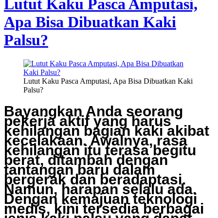
Lutut Kaku Pasca Amputasi,
Apa Bisa Dibuatkan Kaki
Palsu?
Lutut Kaku Pasca Amputasi, Apa Bisa Dibuatkan Kaki
Palsu?
Bayangkan Anda seorang
pekerja aktif yang harus
kehilangan bagian kaki akibat
kecelakaan. Awalnya, rasa
kehilangan itu terasa begitu
berat, ditambah dengan
tantangan baru dalam
bergerak dan beradaptasi.
Namun, harapan selalu ada.
Dengan kemajuan teknologi
medis, kini tersedia berbagai