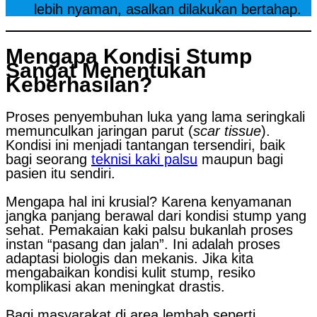
lebih nyaman, asalkan dilakukan bertahap.
Mengapa Kondisi Stump
Sangat Menentukan
Keberhasilan?
Proses penyembuhan luka yang lama seringkali
memunculkan jaringan parut (
scar tissue
).
Kondisi ini menjadi tantangan tersendiri, baik
bagi seorang
teknisi kaki palsu
maupun bagi
pasien itu sendiri.
Mengapa hal ini krusial? Karena kenyamanan
jangka panjang berawal dari kondisi stump yang
sehat. Pemakaian kaki palsu bukanlah proses
instan “pasang dan jalan”. Ini adalah proses
adaptasi biologis dan mekanis. Jika kita
mengabaikan kondisi kulit stump, resiko
komplikasi akan meningkat drastis.
Bagi masyarakat di area lembab seperti