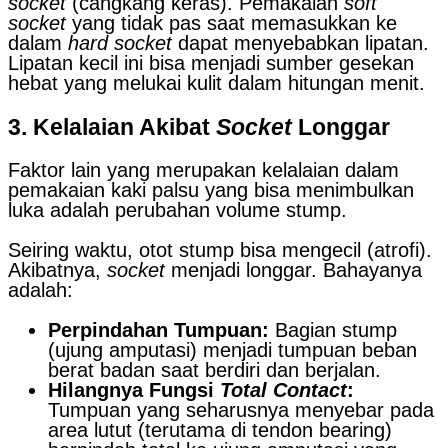
socket
(cangkang keras). Pemakaian
soft
socket
yang tidak pas saat memasukkan ke
dalam
hard socket
dapat menyebabkan lipatan.
Lipatan kecil ini bisa menjadi sumber gesekan
hebat yang melukai kulit dalam hitungan menit.
3. Kelalaian Akibat
Socket
Longgar
Faktor lain yang merupakan kelalaian dalam
pemakaian kaki palsu yang bisa menimbulkan
luka adalah perubahan volume stump.
Seiring waktu, otot stump bisa mengecil (atrofi).
Akibatnya,
socket
menjadi longgar. Bahayanya
adalah:
Perpindahan Tumpuan:
Bagian stump
(ujung amputasi) menjadi tumpuan beban
berat badan saat berdiri dan berjalan.
Hilangnya Fungsi
Total Contact
:
Tumpuan yang seharusnya menyebar pada
area lutut (terutama di tendon bearing)