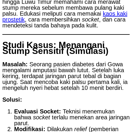
hingga Luwu Timur memahami cara merawat
stump mereka sebelum membawa pulang kaki
palsu. Edukasi meliputi cara memakai
kaos kaki
prostetik
, cara membersihkan
socket
, dan cara
mendeteksi tanda bahaya pada kulit.
Studi Kasus: Menangani
Stump Sensitif (Simulasi)
Masalah:
Seorang pasien diabetes dari Gowa
mengalami amputasi bawah lutut. Setelah luka
kering, terdapat jaringan parut tebal di bagian
ujung. Saat mencoba kaki palsu pertama kali, ia
mengeluh nyeri hebat setelah 10 menit berdiri.
Solusi:
Evaluasi Socket:
Teknisi menemukan
bahwa
socket
terlalu menekan area jaringan
parut.
Modifikasi:
Dilakukan
relief
(pemberian