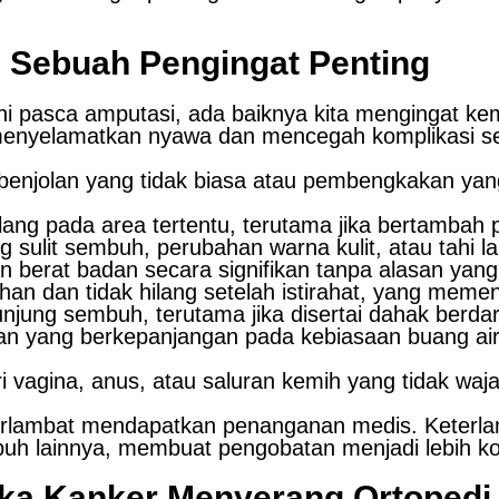
: Sebuah Pengingat Penting
ni pasca amputasi, ada baiknya kita mengingat ke
 menyelamatkan nyawa dan mencegah komplikasi se
enjolan yang tidak biasa atau pembengkakan yang
lang pada area tertentu, terutama jika bertambah 
sulit sembuh, perubahan warna kulit, atau tahi l
 berat badan secara signifikan tanpa alasan yang 
an dan tidak hilang setelah istirahat, yang memeng
njung sembuh, terutama jika disertai dahak berda
 yang berkepanjangan pada kebiasaan buang air be
vagina, anus, atau saluran kemih yang tidak waja
erlambat mendapatkan penanganan medis. Keterlam
buh lainnya, membuat pengobatan menjadi lebih k
ika Kanker Menyerang Ortopedi