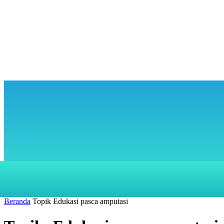
KUNJUNGI KAMI
PENCARIAN
BERANDA
LAYANAN
Beranda
Topik
Edukasi pasca amputasi