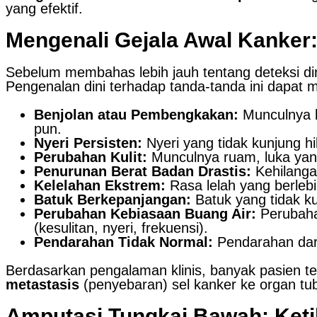
yang efektif.
Mengenali Gejala Awal Kanker
Sebelum membahas lebih jauh tentang deteksi di
Pengenalan dini terhadap tanda-tanda ini dapat
Benjolan atau Pembengkakan:
Munculnya b
pun.
Nyeri Persisten:
Nyeri yang tidak kunjung hi
Perubahan Kulit:
Munculnya ruam, luka yang 
Penurunan Berat Badan Drastis:
Kehilangan
Kelelahan Ekstrem:
Rasa lelah yang berlebih
Batuk Berkepanjangan:
Batuk yang tidak ku
Perubahan Kebiasaan Buang Air:
Perubahan
(kesulitan, nyeri, frekuensi).
Pendarahan Tidak Normal:
Pendarahan dari 
Berdasarkan pengalaman klinis, banyak pasien t
metastasis
(penyebaran) sel kanker ke organ tu
Amputasi Tungkai Bawah: Ket