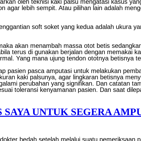
rkan oleh teknisi kaki palsu mengatasi kasus yang 
 agar lebih sempit. Atau pilihan lain adalah meng
enggantian soft soket yang kedua adalah ukura 
 maka akan menambah massa otot betis sedangkan 
ila terus di gunakan berjalan dengan memakai kaki
normal. Yang mana ujung tendon ototnya betisnya te
tiap pasien pasca amputasi untuk melakukan pemb
kuran kaki palsunya, agar lingkaran betisnya men
galami perubahan yang signifikan. Dan catatan 
esuai toleransi kenyamanan pasien. Dan saat dilep
S SAYA UNTUK SEGERA AMPU
 dokter bedah setelah melalui suatu pemeriksaan p