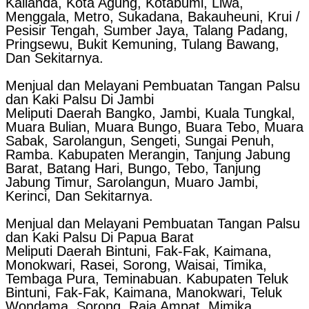
Kalianda, Kota Agung, Kotabumi, Liwa,
Menggala, Metro, Sukadana, Bakauheuni, Krui /
Pesisir Tengah, Sumber Jaya, Talang Padang,
Pringsewu, Bukit Kemuning, Tulang Bawang,
Dan Sekitarnya.
Menjual dan Melayani Pembuatan Tangan Palsu
dan Kaki Palsu Di Jambi
Meliputi Daerah Bangko, Jambi, Kuala Tungkal,
Muara Bulian, Muara Bungo, Buara Tebo, Muara
Sabak, Sarolangun, Sengeti, Sungai Penuh,
Ramba. Kabupaten Merangin, Tanjung Jabung
Barat, Batang Hari, Bungo, Tebo, Tanjung
Jabung Timur, Sarolangun, Muaro Jambi,
Kerinci, Dan Sekitarnya.
Menjual dan Melayani Pembuatan Tangan Palsu
dan Kaki Palsu Di Papua Barat
Meliputi Daerah Bintuni, Fak-Fak, Kaimana,
Monokwari, Rasei, Sorong, Waisai, Timika,
Tembaga Pura, Teminabuan. Kabupaten Teluk
Bintuni, Fak-Fak, Kaimana, Manokwari, Teluk
Wondama, Sorong, Raja Ampat, Mimika,