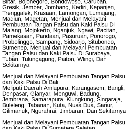
Blitar, Bojonegoro, Bondowoso, Caruban,
Gresik, Jember, Jombang, Kediri, Kepanjen,
Trenggalek, Krasaan, Lamongan, Lumajang,
Madiun, Magetan, Menjual dan Melayani
Pembuatan Tangan Palsu dan Kaki Palsu Di
Malang, Mojokerto, Nganjuk, Ngawi, Pacitan,
Pamekasan, Pandaan, Pasuruan, Ponorogo,
Probolinggo, Sampang, Sidoarjo, Situbondo,
Sumenep, Menjual dan Melayani Pembuatan
Tangan Palsu dan Kaki Palsu Di Surabaya,
Tuban, Tulungagung, Paiton, Wlingi, Dan
Sekitarnya
Menjual dan Melayani Pembuatan Tangan Palsu
dan Kaki Palsu Di Bali
Meliputi Daerah Amlapura, Karangasem, Bangli,
Denpasar, Gianyar, Menguwi, Badung,
Jembrana, Samarapura, Klungkung, Singaraja,
Buleleng, Tabanan, Kuta, Nusa Dua, Sanur,
Gilimanuk, Ngurahrai, Jimbaran, Dan Sekitarnya
Menjual dan Melayani Pembuatan Tangan Palsu
dan Kaki Palsu Di Sumatera Selatan