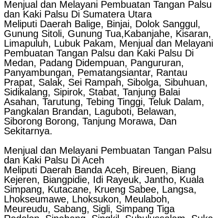
Menjual dan Melayani Pembuatan Tangan Palsu
dan Kaki Palsu Di Sumatera Utara
Meliputi Daerah Balige, Binjai, Dolok Sanggul,
Gunung Sitoli, Gunung Tua,Kabanjahe, Kisaran,
Limapuluh, Lubuk Pakam, Menjual dan Melayani
Pembuatan Tangan Palsu dan Kaki Palsu Di
Medan, Padang Didempuan, Pangururan,
Panyambungan, Pematangsiantar, Rantau
Prapat, Salak, Sei Rampah, Sibolga, Sibuhuan,
Sidikalang, Sipirok, Stabat, Tanjung Balai
Asahan, Tarutung, Tebing Tinggi, Teluk Dalam,
Pangkalan Brandan, Laguboti, Belawan,
Siborong Borong, Tanjung Morawa, Dan
Sekitarnya.
Menjual dan Melayani Pembuatan Tangan Palsu
dan Kaki Palsu Di Aceh
Meliputi Daerah Banda Aceh, Bireuen, Biang
Kejeren, Biangpidie, Idi Rayeuk, Jantho, Kuala
Simpang, Kutacane, Krueng Sabee, Langsa,
Lhokseumawe, Lhoksukon, Meulaboh,
Meureudu, Sabang, Sigli, Simpang Tiga