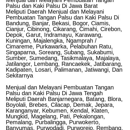
Menjual dan Melayani Pembuatan Tangan
Palsu dan Kaki Palsu Di Jawa Barat
Meliputi Daerah Menjual dan Melayani
Pembuatan Tangan Palsu dan Kaki Palsu Di
Bandung, Banjar, Bekasi, Bogor, Ciamis,
Cianjur, Cibinong, Cikarang, Cimahi, Cirebon,
Depok, Garut, Indramayu, Karawang,
Kuningan, Majalengka, Ngamprah /
Cimareme, Purkawarka, Pelabuhan Ratu,
Singaparna, Soreang, Subang, Sukabumi,
Sumber, Sumedang, Tasikmalaya, Majalaya,
Jatilangor, Lembang, Rancaekek, Jatibarang,
Kadipaten, Losari, Palimanan, Jatiwangi, Dan
Sekitarnya
Menjual dan Melayani Pembuatan Tangan
Palsu dan Kaki Palsu Di Jawa Tengah
Meliputi Daerah Banjarnegara, Batang, Blora,
Boyolali, Brebes, Cilacap, Demak, Jepara,
Karanganyar, Kebumen, Kendal, Klaten,
Mungkid, Magelang, Pati, Pekalongan,
Pemalang, Purbalingga, Purwokerto,
Banyumas, Purwodadi, Purworejo, Rembang,