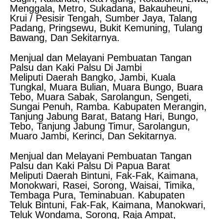
Menggala, Metro, Sukadana, Bakauheuni,
Krui / Pesisir Tengah, Sumber Jaya, Talang
Padang, Pringsewu, Bukit Kemuning, Tulang
Bawang, Dan Sekitarnya.
Menjual dan Melayani Pembuatan Tangan
Palsu dan Kaki Palsu Di Jambi
Meliputi Daerah Bangko, Jambi, Kuala
Tungkal, Muara Bulian, Muara Bungo, Buara
Tebo, Muara Sabak, Sarolangun, Sengeti,
Sungai Penuh, Ramba. Kabupaten Merangin,
Tanjung Jabung Barat, Batang Hari, Bungo,
Tebo, Tanjung Jabung Timur, Sarolangun,
Muaro Jambi, Kerinci, Dan Sekitarnya.
Menjual dan Melayani Pembuatan Tangan
Palsu dan Kaki Palsu Di Papua Barat
Meliputi Daerah Bintuni, Fak-Fak, Kaimana,
Monokwari, Rasei, Sorong, Waisai, Timika,
Tembaga Pura, Teminabuan. Kabupaten
Teluk Bintuni, Fak-Fak, Kaimana, Manokwari,
Teluk Wondama, Sorong, Raja Ampat,