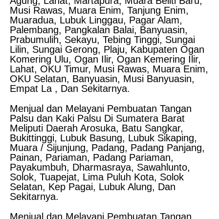
Agung, Lahat, Martapura, Muara Beliti Baru,
Musi Rawas, Muara Enim, Tanjung Enim,
Muaradua, Lubuk Linggau, Pagar Alam,
Palembang, Pangkalan Balai, Banyuasin,
Prabumulih, Sekayu, Tebing Tinggi, Sungai
Lilin, Sungai Gerong, Plaju, Kabupaten Ogan
Komering Ulu, Ogan Ilir, Ogan Kemering Ilir,
Lahat, OKU Timur, Musi Rawas, Muara Enim,
OKU Selatan, Banyuasin, Musi Banyuasin,
Empat La , Dan Sekitarnya.
Menjual dan Melayani Pembuatan Tangan
Palsu dan Kaki Palsu Di Sumatera Barat
Meliputi Daerah Arosuka, Batu Sangkar,
Bukittinggi, Lubuk Basung, Lubuk Sikaping,
Muara / Sijunjung, Padang, Padang Panjang,
Painan, Pariaman, Padang Pariaman,
Payakumbuh, Dharmasraya, Sawahlunto,
Solok, Tuapejat, Lima Puluh Kota, Solok
Selatan, Kep Pagai, Lubuk Alung, Dan
Sekitarnya.
Menjual dan Melayani Pembuatan Tangan