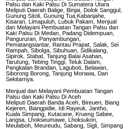
Palsu dan Kaki Palsu Di Sumatera Utara
Meliputi Daerah Balige, Binjai, Dolok Sanggul,
Gunung Sitoli, Gunung Tua,Kabanjahe,
Kisaran, Limapuluh, Lubuk Pakam, Menjual
dan Melayani Pembuatan Tangan Palsu dan
Kaki Palsu Di Medan, Padang Didempuan,
Pangururan, Panyambungan,
Pematangsiantar, Rantau Prapat, Salak, Sei
Rampah, Sibolga, Sibuhuan, Sidikalang,
Sipirok, Stabat, Tanjung Balai Asahan,
Tarutung, Tebing Tinggi, Teluk Dalam,
Pangkalan Brandan, Laguboti, Belawan,
Siborong Borong, Tanjung Morawa, Dan
Sekitarnya.
Menjual dan Melayani Pembuatan Tangan
Palsu dan Kaki Palsu Di Aceh
Meliputi Daerah Banda Aceh, Bireuen, Biang
Kejeren, Biangpidie, Idi Rayeuk, Jantho,
Kuala Simpang, Kutacane, Krueng Sabee,
Langsa, Lhokseumawe, Lhoksukon,
Meulaboh, Meureudu, Sabang, Sigli, Simpang