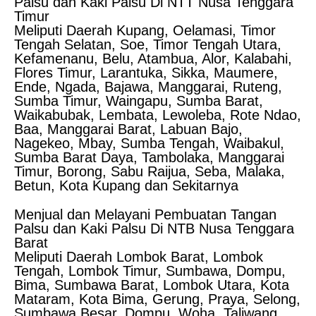
Palsu dan Kaki Palsu Di NTT Nusa Tenggara
Timur
Meliputi Daerah Kupang, Oelamasi, Timor
Tengah Selatan, Soe, Timor Tengah Utara,
Kefamenanu, Belu, Atambua, Alor, Kalabahi,
Flores Timur, Larantuka, Sikka, Maumere,
Ende, Ngada, Bajawa, Manggarai, Ruteng,
Sumba Timur, Waingapu, Sumba Barat,
Waikabubak, Lembata, Lewoleba, Rote Ndao,
Baa, Manggarai Barat, Labuan Bajo,
Nagekeo, Mbay, Sumba Tengah, Waibakul,
Sumba Barat Daya, Tambolaka, Manggarai
Timur, Borong, Sabu Raijua, Seba, Malaka,
Betun, Kota Kupang dan Sekitarnya
Menjual dan Melayani Pembuatan Tangan
Palsu dan Kaki Palsu Di NTB Nusa Tenggara
Barat
Meliputi Daerah Lombok Barat, Lombok
Tengah, Lombok Timur, Sumbawa, Dompu,
Bima, Sumbawa Barat, Lombok Utara, Kota
Mataram, Kota Bima, Gerung, Praya, Selong,
Sumbawa Besar, Dompu, Woha, Taliwang,