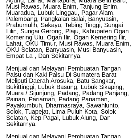
Agung, Lahat, Martapura, Muara Beliti Baru,
Musi Rawas, Muara Enim, Tanjung Enim,
Muaradua, Lubuk Linggau, Pagar Alam,
Palembang, Pangkalan Balai, Banyuasin,
Prabumulih, Sekayu, Tebing Tinggi, Sungai
Lilin, Sungai Gerong, Plaju, Kabupaten Ogan
Komering Ulu, Ogan Ilir, Ogan Kemering Ilir,
Lahat, OKU Timur, Musi Rawas, Muara Enim,
OKU Selatan, Banyuasin, Musi Banyuasin,
Empat La , Dan Sekitarnya.
Menjual dan Melayani Pembuatan Tangan
Palsu dan Kaki Palsu Di Sumatera Barat
Meliputi Daerah Arosuka, Batu Sangkar,
Bukittinggi, Lubuk Basung, Lubuk Sikaping,
Muara / Sijunjung, Padang, Padang Panjang,
Painan, Pariaman, Padang Pariaman,
Payakumbuh, Dharmasraya, Sawahlunto,
Solok, Tuapejat, Lima Puluh Kota, Solok
Selatan, Kep Pagai, Lubuk Alung, Dan
Sekitarnya.
Menjual dan Melayani Pembuatan Tangan