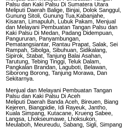
Palsu dan Kaki Palsu Di Sumatera Utara
Meliputi Daerah Balige, Binjai, Dolok Sanggul,
Gunung Sitoli, Gunung Tua,Kabanjahe,
Kisaran, Limapuluh, Lubuk Pakam, Menjual
dan Melayani Pembuatan Tangan Palsu dan
Kaki Palsu Di Medan, Padang Didempuan,
Pangururan, Panyambungan,
Pematangsiantar, Rantau Prapat, Salak, Sei
Rampah, Sibolga, Sibuhuan, Sidikalang,
Sipirok, Stabat, Tanjung Balai Asahan,
Tarutung, Tebing Tinggi, Teluk Dalam,
Pangkalan Brandan, Laguboti, Belawan,
Siborong Borong, Tanjung Morawa, Dan
Sekitarnya.
Menjual dan Melayani Pembuatan Tangan
Palsu dan Kaki Palsu Di Aceh
Meliputi Daerah Banda Aceh, Bireuen, Biang
Kejeren, Biangpidie, Idi Rayeuk, Jantho,
Kuala Simpang, Kutacane, Krueng Sabee,
Langsa, Lhokseumawe, Lhoksukon,
Meulaboh, Meureudu, Sabang, Sigli, Simpang