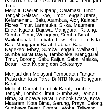
Palsu dan Kaki Palsu Di NTT Nusa Tenggara
Timur
Meliputi Daerah Kupang, Oelamasi, Timor
Tengah Selatan, Soe, Timor Tengah Utara,
Kefamenanu, Belu, Atambua, Alor, Kalabahi,
Flores Timur, Larantuka, Sikka, Maumere,
Ende, Ngada, Bajawa, Manggarai, Ruteng,
Sumba Timur, Waingapu, Sumba Barat,
Waikabubak, Lembata, Lewoleba, Rote Ndao,
Baa, Manggarai Barat, Labuan Bajo,
Nagekeo, Mbay, Sumba Tengah, Waibakul,
Sumba Barat Daya, Tambolaka, Manggarai
Timur, Borong, Sabu Raijua, Seba, Malaka,
Betun, Kota Kupang dan Sekitarnya
Menjual dan Melayani Pembuatan Tangan
Palsu dan Kaki Palsu Di NTB Nusa Tenggara
Barat
Meliputi Daerah Lombok Barat, Lombok
Tengah, Lombok Timur, Sumbawa, Dompu,
Bima, Sumbawa Barat, Lombok Utara, Kota
Mataram, Kota Bima, Gerung, Praya, Selong,
Sumbawa Besar, Dompu, Woha, Taliwang,