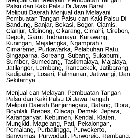
Menjual dan Melayani Pembuatan Tangan
Palsu dan Kaki Palsu Di Jawa Barat
Meliputi Daerah Menjual dan Melayani
Pembuatan Tangan Palsu dan Kaki Palsu Di
Bandung, Banjar, Bekasi, Bogor, Ciamis,
Cianjur, Cibinong, Cikarang, Cimahi, Cirebon,
Depok, Garut, Indramayu, Karawang,
Kuningan, Majalengka, Ngamprah /
Cimareme, Purkawarka, Pelabuhan Ratu,
Singaparna, Soreang, Subang, Sukabumi,
Sumber, Sumedang, Tasikmalaya, Majalaya,
Jatilangor, Lembang, Rancaekek, Jatibarang,
Kadipaten, Losari, Palimanan, Jatiwangi, Dan
Sekitarnya
Menjual dan Melayani Pembuatan Tangan
Palsu dan Kaki Palsu Di Jawa Tengah
Meliputi Daerah Banjarnegara, Batang, Blora,
Boyolali, Brebes, Cilacap, Demak, Jepara,
Karanganyar, Kebumen, Kendal, Klaten,
Mungkid, Magelang, Pati, Pekalongan,
Pemalang, Purbalingga, Purwokerto,
Banyumas, Purwodadi, Purworejo, Rembang,