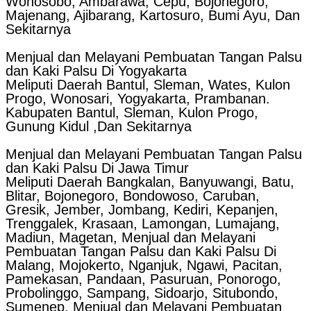
Wonosobo, Ambarawa, Cepu, Bojonegoro,
Majenang, Ajibarang, Kartosuro, Bumi Ayu, Dan
Sekitarnya
Menjual dan Melayani Pembuatan Tangan Palsu
dan Kaki Palsu Di Yogyakarta
Meliputi Daerah Bantul, Sleman, Wates, Kulon
Progo, Wonosari, Yogyakarta, Prambanan.
Kabupaten Bantul, Sleman, Kulon Progo,
Gunung Kidul ,Dan Sekitarnya
Menjual dan Melayani Pembuatan Tangan Palsu
dan Kaki Palsu Di Jawa Timur
Meliputi Daerah Bangkalan, Banyuwangi, Batu,
Blitar, Bojonegoro, Bondowoso, Caruban,
Gresik, Jember, Jombang, Kediri, Kepanjen,
Trenggalek, Krasaan, Lamongan, Lumajang,
Madiun, Magetan, Menjual dan Melayani
Pembuatan Tangan Palsu dan Kaki Palsu Di
Malang, Mojokerto, Nganjuk, Ngawi, Pacitan,
Pamekasan, Pandaan, Pasuruan, Ponorogo,
Probolinggo, Sampang, Sidoarjo, Situbondo,
Sumenep, Menjual dan Melayani Pembuatan