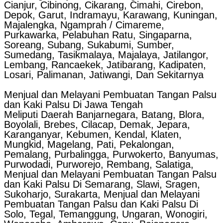
Cianjur, Cibinong, Cikarang, Cimahi, Cirebon,
Depok, Garut, Indramayu, Karawang, Kuningan,
Majalengka, Ngamprah / Cimareme,
Purkawarka, Pelabuhan Ratu, Singaparna,
Soreang, Subang, Sukabumi, Sumber,
Sumedang, Tasikmalaya, Majalaya, Jatilangor,
Lembang, Rancaekek, Jatibarang, Kadipaten,
Losari, Palimanan, Jatiwangi, Dan Sekitarnya
Menjual dan Melayani Pembuatan Tangan Palsu
dan Kaki Palsu Di Jawa Tengah
Meliputi Daerah Banjarnegara, Batang, Blora,
Boyolali, Brebes, Cilacap, Demak, Jepara,
Karanganyar, Kebumen, Kendal, Klaten,
Mungkid, Magelang, Pati, Pekalongan,
Pemalang, Purbalingga, Purwokerto, Banyumas,
Purwodadi, Purworejo, Rembang, Salatiga,
Menjual dan Melayani Pembuatan Tangan Palsu
dan Kaki Palsu Di Semarang, Slawi, Sragen,
Sukoharjo, Surakarta, Menjual dan Melayani
Pembuatan Tangan Palsu dan Kaki Palsu Di
Solo, Tegal, Temanggung, Ungaran, Wonogiri,