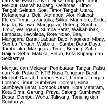
dan Kaki Palsu Di NTT Nusa Tenggara Timur
Meliputi Daerah Kupang, Oelamasi, Timor
Tengah Selatan, Soe, Timor Tengah Utara,
Kefamenanu, Belu, Atambua, Alor, Kalabahi,
Flores Timur, Larantuka, Sikka, Maumere, Ende,
Ngada, Bajawa, Manggarai, Ruteng, Sumba
Timur, Waingapu, Sumba Barat, Waikabubak,
Lembata, Lewoleba, Rote Ndao, Baa,
Manggarai Barat, Labuan Bajo, Nagekeo, Mbay,
Sumba Tengah, Waibakul, Sumba Barat Daya,
Tambolaka, Manggarai Timur, Borong, Sabu
Raijua, Seba, Malaka, Betun, Kota Kupang dan
Sekitarnya
Menjual dan Melayani Pembuatan Tangan Palsu
dan Kaki Palsu Di NTB Nusa Tenggara Barat
Meliputi Daerah Lombok Barat, Lombok Tengah,
Lombok Timur, Sumbawa, Dompu, Bima,
Sumbawa Barat, Lombok Utara, Kota Mataram,
Kota Bima, Gerung, Praya, Selong, Sumbawa
Besar, Dompu, Woha, Taliwang, Tanjung dan
Sekitarnya