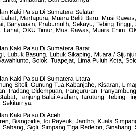
an Kaki Palsu Di Sumatera Selatan
g, Lahat, Martapura, Muara Beliti Baru, Musi Raw
, Banyuasin, Prabumulih, Sekayu, Tebing Tinggi, S
ir, Lahat, OKU Timur, Musi Rawas, Muara Enim, O
an Kaki Palsu Di Sumatera Barat
ggi, Lubuk Basung, Lubuk Sikaping, Muara / Sijun
ahlunto, Solok, Tuapejat, Lima Puluh Kota, Solo
an Kaki Palsu Di Sumatera Utara
Gunung Sitoli, Gunung Tua,Kabanjahe, Kisaran, Li
an, Padang Didempuan, Pangururan, Panyambungan
Stabat, Tanjung Balai Asahan, Tarutung, Tebing Ti
 Sekitarnya.
an Kaki Palsu Di Aceh
ren, Biangpidie, Idi Rayeuk, Jantho, Kuala Simpa
abang, Sigli, Simpang Tiga Redelon, Sinabang, 