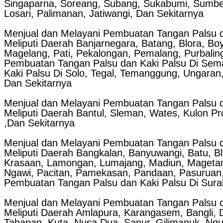
Singaparna, Soreang, Subang, Sukabumi, Sumber
Losari, Palimanan, Jatiwangi, Dan Sekitarnya
Menjual dan Melayani Pembuatan Tangan Palsu d
Meliputi Daerah Banjarnegara, Batang, Blora, Bo
Magelang, Pati, Pekalongan, Pemalang, Purbalin
Pembuatan Tangan Palsu dan Kaki Palsu Di Sema
Kaki Palsu Di Solo, Tegal, Temanggung, Ungaran
Dan Sekitarnya
Menjual dan Melayani Pembuatan Tangan Palsu d
Meliputi Daerah Bantul, Sleman, Wates, Kulon P
,Dan Sekitarnya
Menjual dan Melayani Pembuatan Tangan Palsu d
Meliputi Daerah Bangkalan, Banyuwangi, Batu, Bl
Krasaan, Lamongan, Lumajang, Madiun, Magetan,
Ngawi, Pacitan, Pamekasan, Pandaan, Pasuruan,
Pembuatan Tangan Palsu dan Kaki Palsu Di Surab
Menjual dan Melayani Pembuatan Tangan Palsu da
Meliputi Daerah Amlapura, Karangasem, Bangli, 
Tabanan, Kuta, Nusa Dua, Sanur, Gilimanuk, Ngu