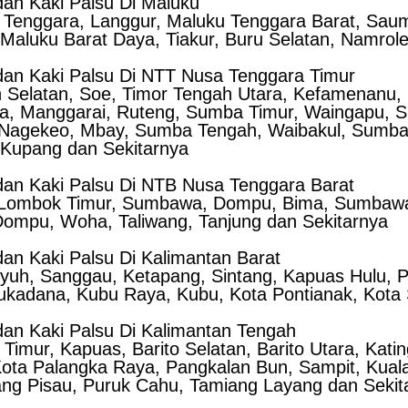
an Kaki Palsu Di Maluku
 Tenggara, Langgur, Maluku Tenggara Barat, Saum
Maluku Barat Daya, Tiakur, Buru Selatan, Namrol
an Kaki Palsu Di NTT Nusa Tenggara Timur
Selatan, Soe, Timor Tengah Utara, Kefamenanu, Be
wa, Manggarai, Ruteng, Sumba Timur, Waingapu, 
 Nagekeo, Mbay, Sumba Tengah, Waibakul, Sumba
 Kupang dan Sekitarnya
an Kaki Palsu Di NTB Nusa Tenggara Barat
 Lombok Timur, Sumbawa, Dompu, Bima, Sumbawa
ompu, Woha, Taliwang, Tanjung dan Sekitarnya
an Kaki Palsu Di Kalimantan Barat
uh, Sanggau, Ketapang, Sintang, Kapuas Hulu, 
ukadana, Kubu Raya, Kubu, Kota Pontianak, Kota
an Kaki Palsu Di Kalimantan Tengah
n Timur, Kapuas, Barito Selatan, Barito Utara, K
 Kota Palangka Raya, Pangkalan Bun, Sampit, Kua
ang Pisau, Puruk Cahu, Tamiang Layang dan Sekit