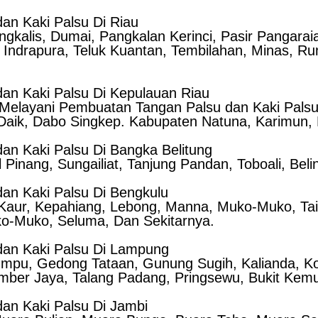
an Kaki Palsu Di Riau
engkalis, Dumai, Pangkalan Kerinci, Pasir Pangar
 Indrapura, Teluk Kuantan, Tembilahan, Minas, R
an Kaki Palsu Di Kepulauan Riau
n Melayani Pembuatan Tangan Palsu dan Kaki Palsu
 Daik, Dabo Singkep. Kabupaten Natuna, Karimun, 
an Kaki Palsu Di Bangka Belitung
Pinang, Sungailiat, Tanjung Pandan, Toboali, Beli
an Kaki Palsu Di Bengkulu
 Kaur, Kepahiang, Lebong, Manna, Muko-Muko, Tai
ko-Muko, Seluma, Dan Sekitarnya.
dan Kaki Palsu Di Lampung
pu, Gedong Tataan, Gunung Sugih, Kalianda, Kot
umber Jaya, Talang Padang, Pringsewu, Bukit Kem
an Kaki Palsu Di Jambi