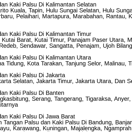
an Kaki Palsu Di Kalimantan Selatan
rito Kuala, Tapin, Hulu Sungai Selatan, Hulu Sung
aru, Pelaihari, Martapura, Marabahan, Rantau, Ka
an Kaki Palsu Di Kalimantan Timur
, Kutai Barat, Kutai Timur, Panajam Paser Utara,
Redeb, Sendawar, Sangatta, Penajam, Ujoh Bilang
an Kaki Palsu Di Kalimantan Utara
a Tidung, Kota Tarakan, Tanjung Selor, Malinau, T
an Kaki Palsu Di Jakarta
karta Selatan, Jakarta Timur, Jakarta Utara, Dan S
an Kaki Palsu Di Banten
ngkasbitung, Serang, Tangerang, Tigaraksa, Anyer
itarnya
an Kaki Palsu Di Jawa Barat
Tangan Palsu dan Kaki Palsu Di Bandung, Banjar, 
amayu, Karawang, Kuningan, Majalengka, Ngamprah