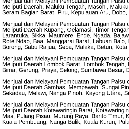
Menjual dan Melayani Pembuatan Tangan Palsu d
Meliputi Daerah, Maluku Tengah, Masohi, Maluku
Seram Bagian Barat, Piru, Kepulauan Aru, Dobo, 
Menjual dan Melayani Pembuatan Tangan Palsu d
Meliputi Daerah Kupang, Oelamasi, Timor Tengah 
Larantuka, Sikka, Maumere, Ende, Ngada, Baja
Rote Ndao, Baa, Manggarai Barat, Labuan Bajo,
Borong, Sabu Raijua, Seba, Malaka, Betun, Kota
Menjual dan Melayani Pembuatan Tangan Palsu d
Meliputi Daerah Lombok Barat, Lombok Tengah,
Bima, Gerung, Praya, Selong, Sumbawa Besar, D
Menjual dan Melayani Pembuatan Tangan Palsu d
Meliputi Daerah Sambas, Mempawah, Sungai Piny
Sekadau, Melawi, Nanga Pinoh, Kayong Utara, S
Menjual dan Melayani Pembuatan Tangan Palsu d
Meliputi Daerah Kotawaringin Barat, Kotawaringi
Mas, Pulang Pisau, Murung Raya, Barito Timur,
Kuala Pembuang, Nanga Bulik, Kuala Kurun, Pul