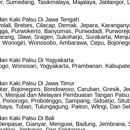
, Sumedang, Tasikmalaya, Majalaya, Jatilangor, 
an Kaki Palsu Di Jawa Tengah
yolali, Brebes, Cilacap, Demak, Jepara, Karangan
gga, Purwokerto, Banyumas, Purwodadi, Purworejo
rang, Slawi, Sragen, Sukoharjo, Surakarta, Menj
, Wonogiri, Wonosobo, Ambarawa, Cepu, Bojonegor
an Kaki Palsu Di Yogyakarta
rogo, Wonosari, Yogyakarta, Prambanan. Kabupate
an Kaki Palsu Di Jawa Timur
itar, Bojonegoro, Bondowoso, Caruban, Gresik, Je
 Menjual dan Melayani Pembuatan Tangan Palsu d
 Ponorogo, Probolinggo, Sampang, Sidoarjo, Sit
aya, Tuban, Tulungagung, Paiton, Wlingi, Dan Se
n Kaki Palsu Di Bali
Denpasar, Gianyar, Menguwi, Badung, Jembrana, S
rahrai, Jimbaran, Dan Sekitarnya