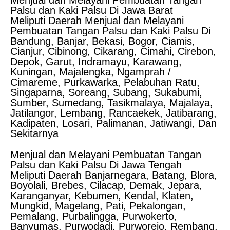
Menjual dan Melayani Pembuatan Tangan
Palsu dan Kaki Palsu Di Jawa Barat
Meliputi Daerah Menjual dan Melayani
Pembuatan Tangan Palsu dan Kaki Palsu Di
Bandung, Banjar, Bekasi, Bogor, Ciamis,
Cianjur, Cibinong, Cikarang, Cimahi, Cirebon,
Depok, Garut, Indramayu, Karawang,
Kuningan, Majalengka, Ngamprah /
Cimareme, Purkawarka, Pelabuhan Ratu,
Singaparna, Soreang, Subang, Sukabumi,
Sumber, Sumedang, Tasikmalaya, Majalaya,
Jatilangor, Lembang, Rancaekek, Jatibarang,
Kadipaten, Losari, Palimanan, Jatiwangi, Dan
Sekitarnya
Menjual dan Melayani Pembuatan Tangan
Palsu dan Kaki Palsu Di Jawa Tengah
Meliputi Daerah Banjarnegara, Batang, Blora,
Boyolali, Brebes, Cilacap, Demak, Jepara,
Karanganyar, Kebumen, Kendal, Klaten,
Mungkid, Magelang, Pati, Pekalongan,
Pemalang, Purbalingga, Purwokerto,
Banyumas, Purwodadi, Purworejo, Rembang,