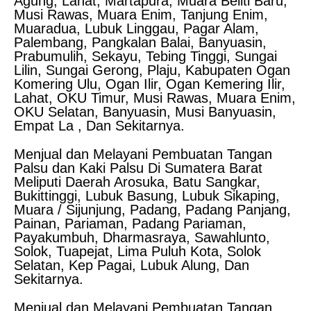
Agung, Lahat, Martapura, Muara Beliti Baru,
Musi Rawas, Muara Enim, Tanjung Enim,
Muaradua, Lubuk Linggau, Pagar Alam,
Palembang, Pangkalan Balai, Banyuasin,
Prabumulih, Sekayu, Tebing Tinggi, Sungai
Lilin, Sungai Gerong, Plaju, Kabupaten Ogan
Komering Ulu, Ogan Ilir, Ogan Kemering Ilir,
Lahat, OKU Timur, Musi Rawas, Muara Enim,
OKU Selatan, Banyuasin, Musi Banyuasin,
Empat La , Dan Sekitarnya.
Menjual dan Melayani Pembuatan Tangan
Palsu dan Kaki Palsu Di Sumatera Barat
Meliputi Daerah Arosuka, Batu Sangkar,
Bukittinggi, Lubuk Basung, Lubuk Sikaping,
Muara / Sijunjung, Padang, Padang Panjang,
Painan, Pariaman, Padang Pariaman,
Payakumbuh, Dharmasraya, Sawahlunto,
Solok, Tuapejat, Lima Puluh Kota, Solok
Selatan, Kep Pagai, Lubuk Alung, Dan
Sekitarnya.
Menjual dan Melayani Pembuatan Tangan