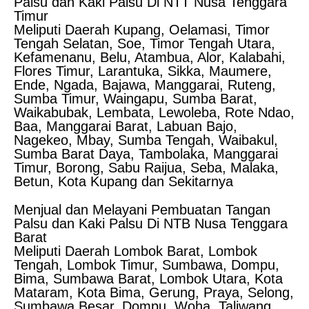
Palsu dan Kaki Palsu Di NTT Nusa Tenggara
Timur
Meliputi Daerah Kupang, Oelamasi, Timor
Tengah Selatan, Soe, Timor Tengah Utara,
Kefamenanu, Belu, Atambua, Alor, Kalabahi,
Flores Timur, Larantuka, Sikka, Maumere,
Ende, Ngada, Bajawa, Manggarai, Ruteng,
Sumba Timur, Waingapu, Sumba Barat,
Waikabubak, Lembata, Lewoleba, Rote Ndao,
Baa, Manggarai Barat, Labuan Bajo,
Nagekeo, Mbay, Sumba Tengah, Waibakul,
Sumba Barat Daya, Tambolaka, Manggarai
Timur, Borong, Sabu Raijua, Seba, Malaka,
Betun, Kota Kupang dan Sekitarnya
Menjual dan Melayani Pembuatan Tangan
Palsu dan Kaki Palsu Di NTB Nusa Tenggara
Barat
Meliputi Daerah Lombok Barat, Lombok
Tengah, Lombok Timur, Sumbawa, Dompu,
Bima, Sumbawa Barat, Lombok Utara, Kota
Mataram, Kota Bima, Gerung, Praya, Selong,
Sumbawa Besar, Dompu, Woha, Taliwang,