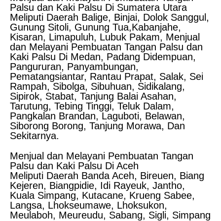
Palsu dan Kaki Palsu Di Sumatera Utara
Meliputi Daerah Balige, Binjai, Dolok Sanggul,
Gunung Sitoli, Gunung Tua,Kabanjahe,
Kisaran, Limapuluh, Lubuk Pakam, Menjual
dan Melayani Pembuatan Tangan Palsu dan
Kaki Palsu Di Medan, Padang Didempuan,
Pangururan, Panyambungan,
Pematangsiantar, Rantau Prapat, Salak, Sei
Rampah, Sibolga, Sibuhuan, Sidikalang,
Sipirok, Stabat, Tanjung Balai Asahan,
Tarutung, Tebing Tinggi, Teluk Dalam,
Pangkalan Brandan, Laguboti, Belawan,
Siborong Borong, Tanjung Morawa, Dan
Sekitarnya.
Menjual dan Melayani Pembuatan Tangan
Palsu dan Kaki Palsu Di Aceh
Meliputi Daerah Banda Aceh, Bireuen, Biang
Kejeren, Biangpidie, Idi Rayeuk, Jantho,
Kuala Simpang, Kutacane, Krueng Sabee,
Langsa, Lhokseumawe, Lhoksukon,
Meulaboh, Meureudu, Sabang, Sigli, Simpang